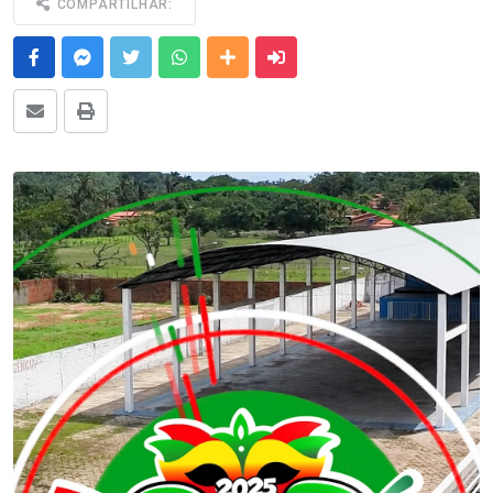
COMPARTILHAR:
Facebook
Messenger
Twitter
Whatsapp
Outras Mídias
Enviar para um amigo
E-mail
Imprimir