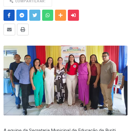
COMPARTILHAR:
Facebook
Messenger
Twitter
Whatsapp
Outras Mídias
Enviar para um amigo
E-mail
Imprimir
A equipe da Secretaria Municipal de Educação de Buriti