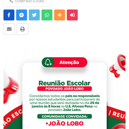
COMPARTILHAR:
Facebook
Messenger
Twitter
Whatsapp
Outras Mídias
Enviar para um amigo
E-mail
Imprimir