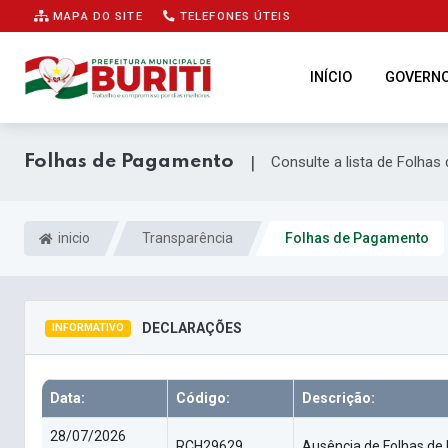
MAPA DO SITE
TELEFONES ÚTEIS
INÍCIO
GOVERN
Folhas de Pagamento
|
Consulte a lista de Folha
inicio
Transparência
Folhas de Pagamento
DECLARAÇÕES
INFORMATIVO
Data:
Código:
Descrição:
28/07/2026
RCH29629
Ausência de Folhas de