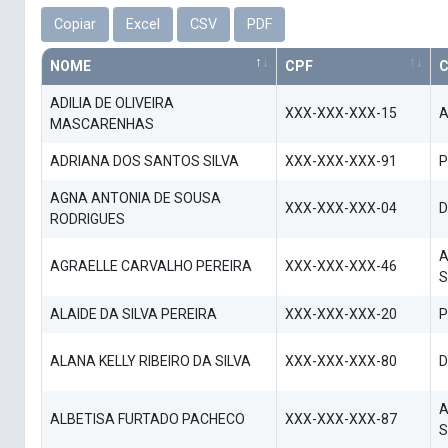
Copiar
Excel
CSV
PDF
NOME
CPF
ADILIA DE OLIVEIRA
XXX-XXX-XXX-15
A
MASCARENHAS
ADRIANA DOS SANTOS SILVA
XXX-XXX-XXX-91
P
AGNA ANTONIA DE SOUSA
XXX-XXX-XXX-04
D
RODRIGUES
A
AGRAELLE CARVALHO PEREIRA
XXX-XXX-XXX-46
S
ALAIDE DA SILVA PEREIRA
XXX-XXX-XXX-20
P
ALANA KELLY RIBEIRO DA SILVA
XXX-XXX-XXX-80
D
A
ALBETISA FURTADO PACHECO
XXX-XXX-XXX-87
S