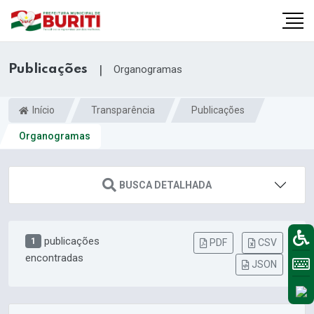
Publicações
|
Organogramas
Início
Transparência
Publicações
Organogramas
BUSCA DETALHADA
publicações
1
PDF
CSV
encontradas
JSON