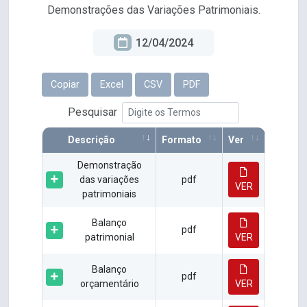
Demonstrações das Variações Patrimoniais.
12/04/2024
Copiar
Excel
CSV
PDF
Pesquisar
Descrição
Formato
Ver
Demonstração
das variações
pdf
VER
patrimoniais
Balanço
pdf
patrimonial
VER
Balanço
pdf
orçamentário
VER