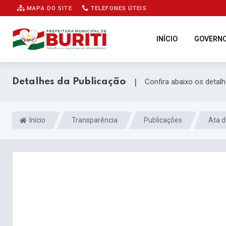
MAPA DO SITE
TELEFONES ÚTEIS
INÍCIO
GOVERN
Detalhes da Publicação
|
Confira abaixo os detal
Início
Transparência
Publicações
Ata d