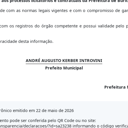
 aos processos licitatórios e contratuais da Prefeitura de Burit
ade com as normas legais vigentes e com o compromisso de garan
om os registros do órgão competente e possui validade pelo per
eracidade desta informação.
ANDRÉ AUGUSTO KERBER INTROVINI
Prefeito Municipal
Prefeitura 
rônico emitido em 22 de maio de 2026
nto pode ser conferida pelo QR Code ou no site:
transparencia/declaracoes/?id=sa23238 informando o código verifi