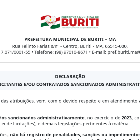
PREFEITURA MUNICIPAL DE BURITI – MA
Rua Felinto Farias s/nº - Centro, Buriti - MA, 65515-000,
17.071/0001-55 • Telefone: (98) 97010-8671 • E-mail: pref.buriti.m
DECLARAÇÃO
LICITANTES E/OU CONTRATADOS SANCIONADOS ADMINISTRATIV
o das atribuições, vem, com o devido respeito e em atendimento à
ados sancionados administrativamente
, no exercício de
2023,
con
ei de Licitações), e demais legislações pertinentes à matéria.
ções,
não há registro de penalidades, sanções ou impedimentos