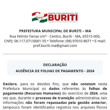
PREFEITURA MUNICIPAL DE BURITI – MA
Rua Felinto Farias s/nº - Centro, Buriti - MA, 65515-000,
CNPJ: 06.117.071/0001-55 • Telefone: (98) 97010-8671 • E-mail:
pref.buriti.ma@gmail.com
DECLARAÇÃO
AUSÊNCIA DE FOLHAS DE PAGAMENTO - 2024
Declaro
, para os devidos fins, que
não constam
nesta
Prefeitura Municipal os
dados
referentes às
folhas de
pagamento (Recursos Humanos)
do exercício de
2024
, uma
vez que, durante o
processo de transição
administrativa, tais
informações
não foram repassadas pela gestão anterior
,
tampouco foram identificados registros nos arquivos físicos