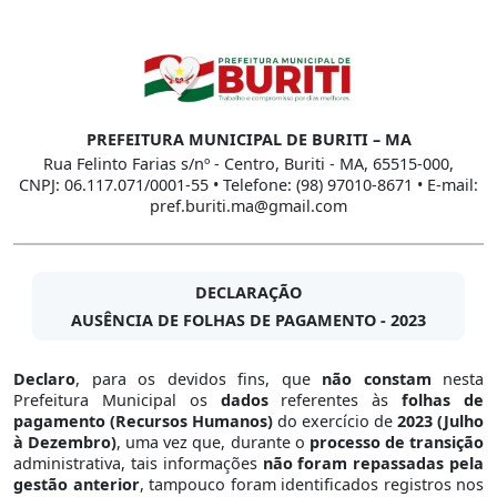
PREFEITURA MUNICIPAL DE BURITI – MA
Rua Felinto Farias s/nº - Centro, Buriti - MA, 65515-000,
CNPJ: 06.117.071/0001-55 • Telefone: (98) 97010-8671 • E-mail:
pref.buriti.ma@gmail.com
DECLARAÇÃO
AUSÊNCIA DE FOLHAS DE PAGAMENTO - 2023
Declaro
, para os devidos fins, que
não constam
nesta
Prefeitura Municipal os
dados
referentes às
folhas de
pagamento (Recursos Humanos)
do exercício de
2023
(Julho
à Dezembro)
, uma vez que, durante o
processo de transição
administrativa, tais informações
não foram repassadas pela
gestão anterior
, tampouco foram identificados registros nos