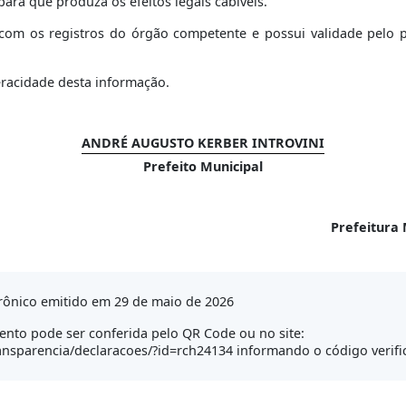
para que produza os efeitos legais cabíveis.
om os registros do órgão competente e possui validade pelo per
eracidade desta informação.
ANDRÉ AUGUSTO KERBER INTROVINI
Prefeito Municipal
Prefeitura 
rônico emitido em 29 de maio de 2026
nto pode ser conferida pelo QR Code ou no site:
transparencia/declaracoes/?id=rch24134 informando o código verif