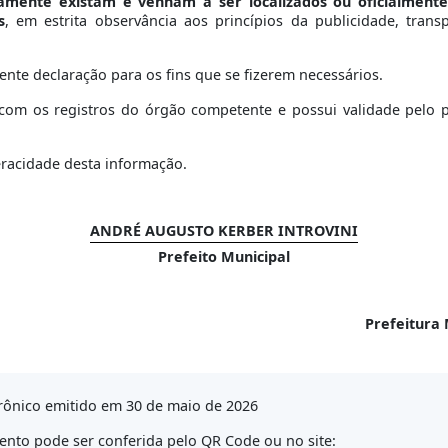
vamente existam e venham a ser localizados ou oficialment
s
, em estrita observância aos princípios da publicidade, tran
ente declaração para os fins que se fizerem necessários.
om os registros do órgão competente e possui validade pelo per
eracidade desta informação.
ANDRÉ AUGUSTO KERBER INTROVINI
Prefeito Municipal
Prefeitura 
rônico emitido em 30 de maio de 2026
nto pode ser conferida pelo QR Code ou no site: