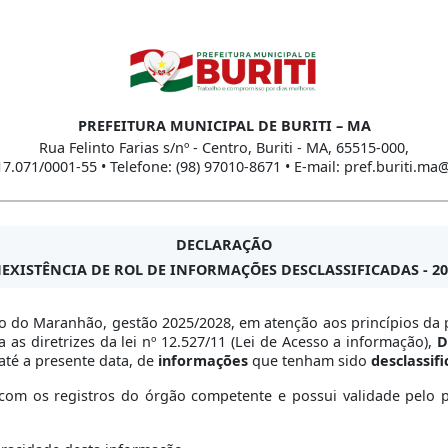
PREFEITURA MUNICIPAL DE BURITI – MA
Rua Felinto Farias s/nº - Centro, Buriti - MA, 65515-000,
17.071/0001-55 • Telefone: (98) 97010-8671 • E-mail: pref.buriti.m
DECLARAÇÃO
NEXISTÊNCIA DE ROL DE INFORMAÇÕES DESCLASSIFICADAS - 20
do do Maranhão, gestão 2025/2028, em atenção aos princípios da p
as diretrizes da lei nº 12.527/11 (Lei de Acesso a informação),
D
até a presente data, de
informações
que tenham sido
desclassifi
om os registros do órgão competente e possui validade pelo per